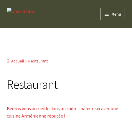
Aller
Aller
Menu
à
au
la
contenu
0 Article
navigation
Accueil
Restaurant
Restaurant
Bedros vous accueille dans un cadre chaleureux avec une
cuisine Arménienne réputée !