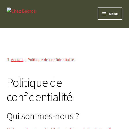
Aller
Aller
Menu
à
au
la
contenu
0 Article
navigation
Accueil
Politique de confidentialité
Politique de
confidentialité
Qui sommes-nous ?