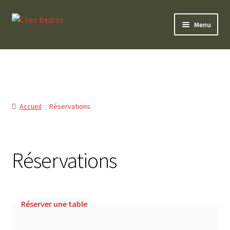
Aller
Aller
Menu
à
au
la
contenu
0 Article
navigation
Accueil
Réservations
Réservations
Réserver une table