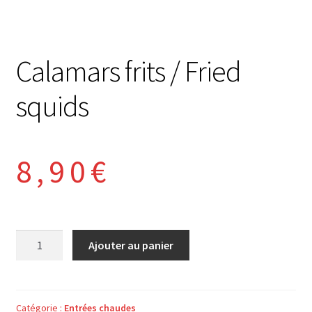
Calamars frits / Fried
squids
8,90
€
quantité
Ajouter au panier
de
Calamars
frits
/
Catégorie :
Entrées chaudes