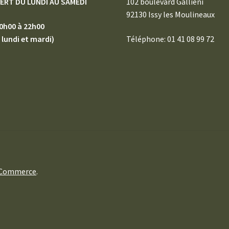
ERT DU LUNDI AU SAMEDI
102 boulevard Galliéni
92130 Issy les Moulineaux
0h00 à 22h00
 lundi et mardi)
Téléphone: 01 41 08 99 72
oCommerce
.