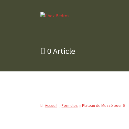
Aller
Aller
à
au
la
contenu
navigation
0 Article
Accueil
Formules
Plateau de Mezzé pour 6