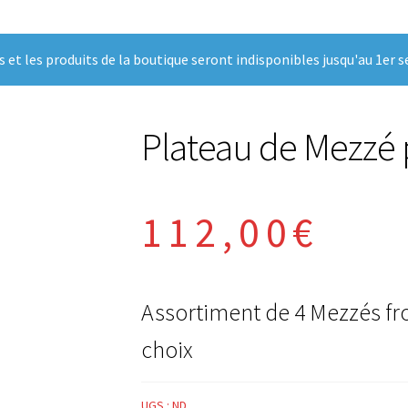
t les produits de la boutique seront indisponibles jusqu'au 1er 
Plateau de Mezzé 
112,00
€
Assortiment de 4 Mezzés fr
choix
UGS :
ND