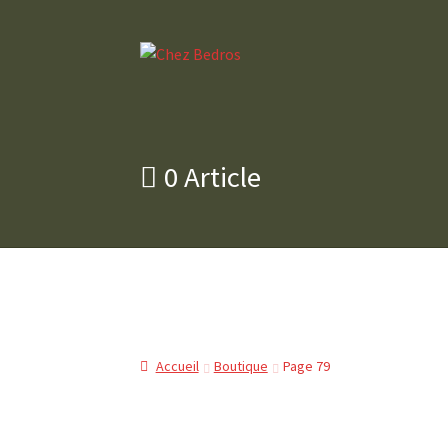
Aller
Aller
à
au
la
contenu
navigation
0 Article
Accueil
Boutique
Page 79