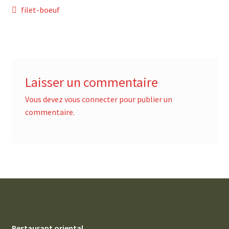
Navigation
Article
filet-boeuf
précédent :
de
l’article
Laisser un commentaire
Vous devez
vous connecter
pour publier un
commentaire.
Restaurant oriental