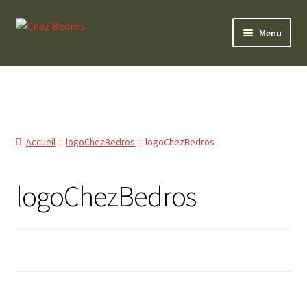
Aller
Aller
Menu
à
au
la
contenu
0 Article
navigation
Accueil
logoChezBedros
logoChezBedros
logoChezBedros