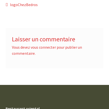
Navigation
Article
logoChezBedros
précédent :
de
l’article
Laisser un commentaire
Vous devez
vous connecter
pour publier un
commentaire.
Restaurant oriental