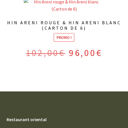
HIN ARENI ROUGE & HIN ARENI BLANC
(CARTON DE 6)
PROMO !
Le
Le
102,00
€
96,00
€
prix
prix
initial
actuel
était :
est :
102,00€.
96,00€.
Restaurant oriental