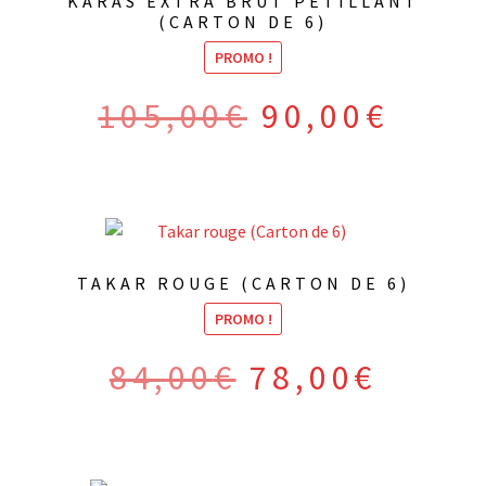
KARAS EXTRA BRUT PÉTILLANT
(CARTON DE 6)
PROMO !
Le
Le
105,00
€
90,00
€
prix
prix
initial
actuel
était :
est :
105,00€.
90,00€.
TAKAR ROUGE (CARTON DE 6)
PROMO !
Le
Le
84,00
€
78,00
€
prix
prix
initial
actuel
était :
est :
84,00€.
78,00€.