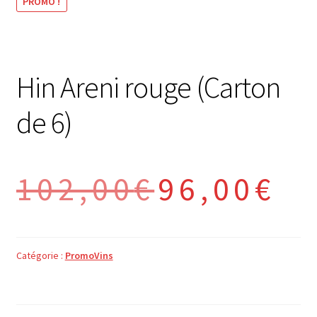
PROMO !
Hin Areni rouge (Carton
de 6)
Le
Le
102,00
€
96,00
€
prix
prix
initial
actuel
était :
est :
Catégorie :
PromoVins
102,00€.
96,00€